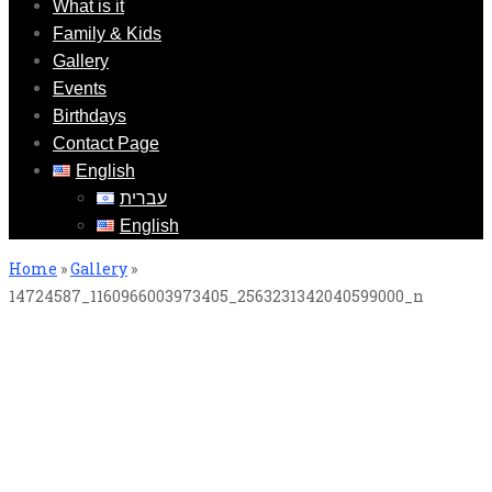
What is it
Family & Kids
Gallery
Events
Birthdays
Contact Page
English
עברית
English
Home
»
Gallery
»
14724587_1160966003973405_2563231342040599000_n
14724587_1160966003