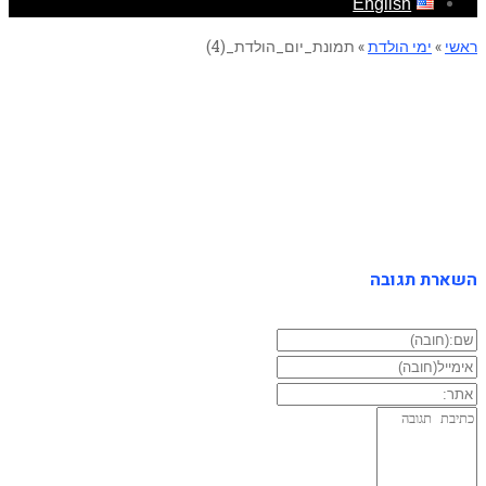
English
ראשי
»
ימי הולדת
»
תמונת_יום_הולדת_(4)
תמונת_יום_הולדת_(4)
השארת תגובה