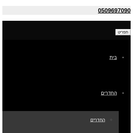
0509697090
תפריט
בית
החדרים
החדרים