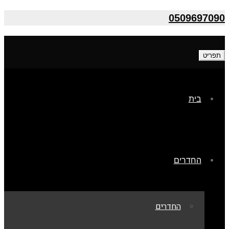
0509697090
תפריט
בית
החדרים
החדרים