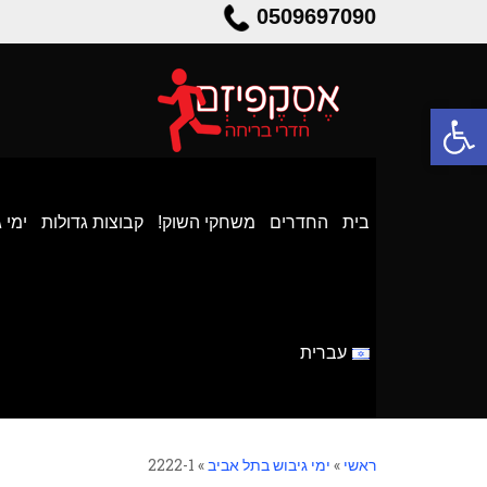
0509697090
פתח סרגל נגישות
בית
החדרים
משחקי השוק!
קבוצות גדולות
ימי 
עברית
ראשי
»
ימי גיבוש בתל אביב
»
2222-1