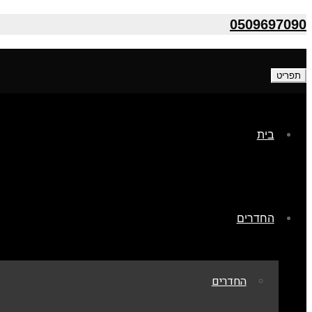
0509697090
תפריט
בית
החדרים
החדרים