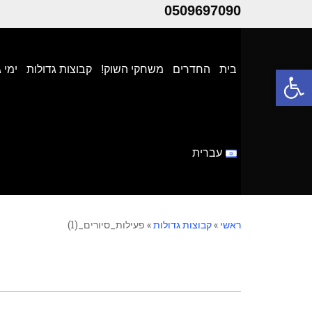
0509697090
פתח סרגל נגישות
בית
החדרים
משחקי השוק!
קבוצות גדולות
ימי 
עברית
ראשי
»
קבוצות גדולות
»
פעילות_סיורים_(1)
פעילות_סיורים_(1)