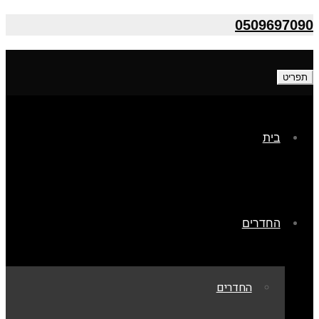
0509697090
תפריט
בית
החדרים
החדרים