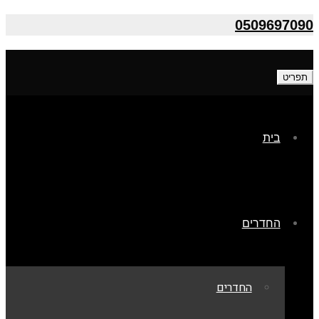
0509697090
תפריט
בית
החדרים
החדרים