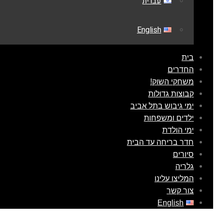
עברית
English
בית
החדרים
משחקי השוק!
קבוצות גדולות
ימי גיבוש בתל אביב
ילדים ומשפחות
ימי הולדת
חדר בריחה עד הבית
סיורים
גלריה
המליצו עלינו
צור קשר
English