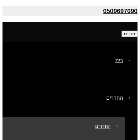
0509697090
תפריט
בית
החדרים
החדרים