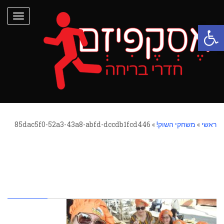
תפריט
פתח סרגל נגישות
ראשי
»
משחקי השוק!
»
85dac5f0-52a3-43a8-abfd-dccdb1fcd446
85dac5f0-52a3-43a8-
abfd-dccdb1fcd446