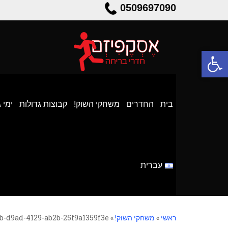
0509697090
פתח סרגל נגישות
בית
החדרים
משחקי השוק!
קבוצות גדולות
ימי 
עברית
ראשי
»
משחקי השוק!
»
b-d9ad-4129-ab2b-25f9a1359f3e