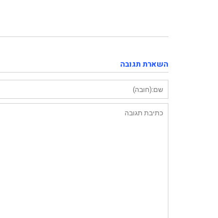
b2b-25f9a1359f3e
השארת תגובה