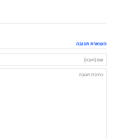
14717313_1160994047303934_7964007160202514281_n
השארת תגובה