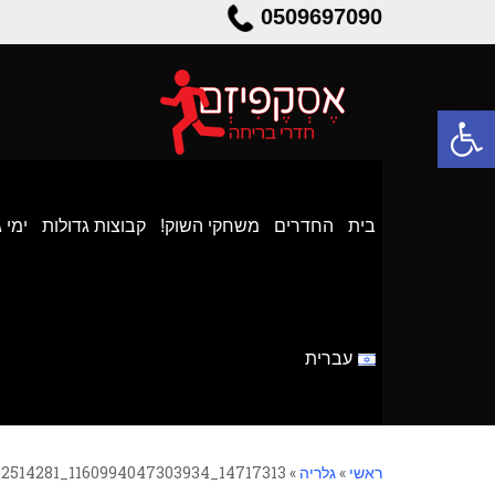
0509697090
פתח סרגל נגישות
בית
החדרים
משחקי השוק!
קבוצות גדולות
ימי 
עברית
ראשי
»
גלריה
»
14717313_1160994047303934_7964007160202514281_n