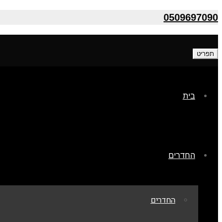
0509697090
תפריט
בית
החדרים
החדרים