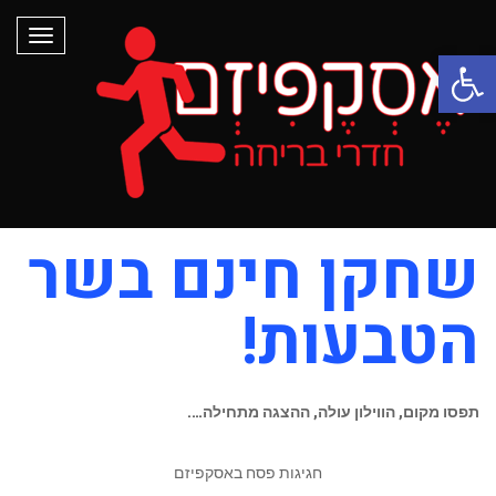
תפריט
פתח סרגל נגישות
שחקן חינם בשר
הטבעות!
תפסו מקום, הווילון עולה, ההצגה מתחילה….
חגיגות פסח באסקפיזם