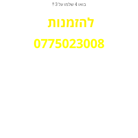
בואו 4 שלמו על 3 !!
להזמנות
0775023008
אז מה עושים:
1. במידה וקמתם במצב רוח לצאת למסע
פנטזיה משפחתי מאתגר ומהפנט שלא
ישכח תבחרו בחדר בריחה "שר הטבעות
"
2. בוחרים ביומן ההזמנות את היום והשעה