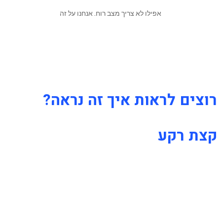
אפילו לא צריך מצב רוח. אנחנו על זה
רוצים לראות איך זה נראה?
קצת רקע
בחיים תמיד צריך לחדש ולשנות וזה נכון גם כאשר
מדובר בחדרי בריחה. אז במקום להביא לכם עוד
חדר בריחה, עם עיצוב אחר, אבל באותה המתכונת,
החלטנו להביא לכם משהו חדש ויוצא דופן –