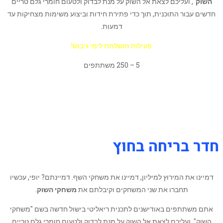
השוק
", ועליכם לצאת אל השוק על מנת לבדוק ולטעום חומרי גלם טריים
חדשים עבור התוכנית, תוך כדי פתירת חידות וביצוע משימות מצחיקות עד
דמעות.
פעילות מושלמת לימי גיבוש!
5 – 250 משתתפים
חדר בריחה בחוץ
דמיינו את המירוץ למיליון, דמיינו את משחקי השף. דמיינתם? יופי, עכשיו
תחברו את שני המשחקים וקיבלתם את
משחקי השוק
.
אתם משתתפים באודישנים לתכנית ריאליטי בישול חדשה בשם "משחקי
השוק", ועליכם לצאת אל השוק על מנת לבדוק ולטעום חומרי גלם טריים