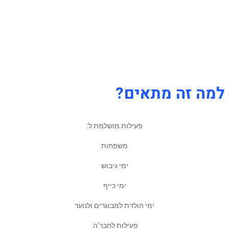
לטעום ולהריח את ניחוחות השוק, ולהוסיף קצת
אקשן וצחוק לפעילות. זהו רעיון מעולה לשעות
הפנאי, וגם בתור פעילות גיבוש.
למה זה מתאים?
פעילות מושלמת ל:
משפחות
ימי גיבוש
ימי כייף
ימי הולדת למבוגרים ולנוער
פעילות לחבר'ה