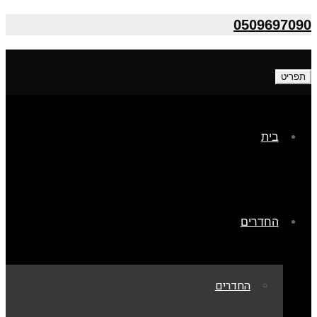
0509697090
תפריט
בית
החדרים
החדרים