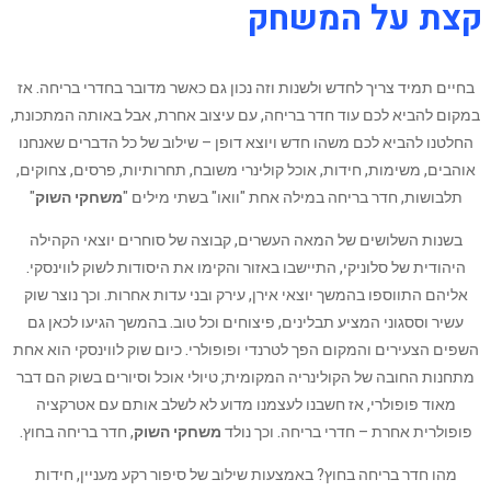
קצת על המשחק
בחיים תמיד צריך לחדש ולשנות וזה נכון גם כאשר מדובר בחדרי בריחה. אז
במקום להביא לכם עוד חדר בריחה, עם עיצוב אחרת, אבל באותה המתכונת,
החלטנו להביא לכם משהו חדש ויוצא דופן – שילוב של כל הדברים שאנחנו
אוהבים, משימות, חידות, אוכל קולינרי משובח, תחרותיות, פרסים, צחוקים,
תלבושות, חדר בריחה במילה אחת "וואו" בשתי מילים "
משחקי השוק
"
בשנות השלושים של המאה העשרים, קבוצה של סוחרים יוצאי הקהילה
היהודית של סלוניקי, התיישבו באזור והקימו את היסודות לשוק לווינסקי.
אליהם התווספו בהמשך יוצאי אירן, עירק ובני עדות אחרות. וכך נוצר שוק
עשיר וססגוני המציע תבלינים, פיצוחים וכל טוב. בהמשך הגיעו לכאן גם
השפים הצעירים והמקום הפך לטרנדי ופופולרי. כיום שוק לווינסקי הוא אחת
מתחנות החובה של הקולינריה המקומית; טיולי אוכל וסיורים בשוק הם דבר
מאוד פופולרי, אז חשבנו לעצמנו מדוע לא לשלב אותם עם אטרקציה
פופולרית אחרת – חדרי בריחה. וכך נולד
משחקי השוק
, חדר בריחה בחוץ.
מהו חדר בריחה בחוץ? באמצעות שילוב של סיפור רקע מעניין, חידות