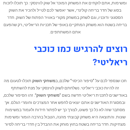
ומשימות, אתם לוקחים את המשחק המוכר אל שוק לווינסקי. כך תוכלו לזכות
בסוג של חדר בריחה קולינרי, אשר יאפשר לכם לטייל ולהכיר את השוק
הססגוני ודוכניו, וגם לשחק במשחק מקורי באוויר הפתוח של השוק. חדר
בריחה בשטח הוא משחק המתקיים באופי של תכניות הריאליטי, רק שהפעם
אתם המשתתפים.
רוצים להרגיש כמו כוכבי
ריאליטי?
חכו שנספר לכם על ”סיפור הכיסוי“ שלכם, ב
משחקי השוק
תוכלו לטעום מה
זה להיות כוכבי ריאליטי. נשלחתם לשוק לווינסקי על מנת להשתתף
באודישנים לתכנית ריאליטי חדשה בשם ”
משחקי השוק
“. זהו הסיפור שלכם,
ובמסגרת האודישנים אתם יוצאים לחפש אחר המצרכים וחומרי הגלם. אך
מסתבר שזה לא כל כך פשוט, לצורך כך יש לפתור חידות ולעמוד במשימות
שונות. והתוצאה היא משחק קבוצתי מהנה, הטבול בהרבה הומור ומשימות
מצחיקות. חדר בריחה בשטח בחוץ מוחק את ההבדל בין חדרי בריחה לסיור