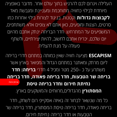
העלילה ויגרום לכם להרגיש בתוך עולם אחר. מדובר באופציה
מיוחדת לבילוי כחוויה מתוחכמת ומעניינת ומגבשת מאד
לקבוצות גדולות
וקטנות. בניגוד לצורות בילוי אחרות כמו
סרטים, הצגות ומופעים, כאן אתם לא צופים אלא משתתפים,
המשפיעים על המתרחש. חדר הבריחה ינתק אתכם מהיום
יום שלכם, יכריח אתכם לחשוב, להיות יצירתיים, ולשתף
פעולה על מנת להצליח.
ESCAPISM
מציעה חוויה שאין כמותה במתחם חדרי בריחה
ליום מרתק ומאתגר במתחם הגדול והמפואר בארץ אשר
משתרע על כ –250 מטר ומכיל 4 חדרי
בריחה: חדר
בריחה שר הטבעות, חדר בריחה פאודה, חדר בריחה
נחיתת חירום וחדר בריחה טיסת
המסתורין
מהגדולים,מרווחים והמושקעים בארץ.
כל מה שנשאר לבחור זה באיזה אסקייפ רום לשחק, חדר
בריחה פאודה, חדר בריחה טיסת המסתורין, חדר בריחה שר
הטבעות או חדר בריחה נחיתת חירום.